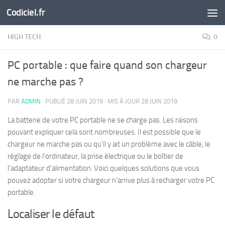
Codiciel.fr
Skip to content
HIGH TECH
0
PC portable : que faire quand son chargeur
ne marche pas ?
PAR
ADMIN
· PUBLIÉ
28 JUIN 2019
· MIS À JOUR
28 JUIN 2019
La batterie de votre PC portable ne se charge pas. Les raisons
pouvant expliquer cela sont nombreuses. Il est possible que le
chargeur ne marche pas ou qu’il y ait un problème avec le câble, le
réglage de l’ordinateur, la prise électrique ou le boîtier de
l’adaptateur d’alimentation. Voici quelques solutions que vous
pouvez adopter si votre chargeur n’arrive plus à recharger votre PC
portable.
Localiser le défaut