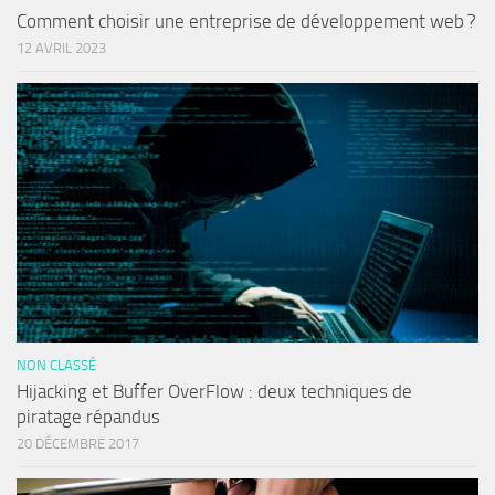
Comment choisir une entreprise de développement web ?
12 AVRIL 2023
NON CLASSÉ
Hijacking et Buffer OverFlow : deux techniques de
piratage répandus
20 DÉCEMBRE 2017