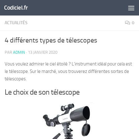
Codiciel.fr
Skip to content
ACTUALITÉS
0
4 différents types de télescopes
PAR
ADMIN
·
13 JANVIER 2020
Vous voulez admirer le ciel étoilé ? L’instrument idéal pour cela est
le télescope. Sur le marché, vous trouverez différentes sortes de
télescopes.
Le choix de son télescope