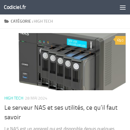
Codiciel.fr
Skip to content
CATÉGORIE :
HIGH TECH
0
HIGH TECH
28 MAI 2024
Le serveur NAS et ses utilités, ce qu’il faut
savoir
Le NAS est un appareil qui est disponible depuis quelques