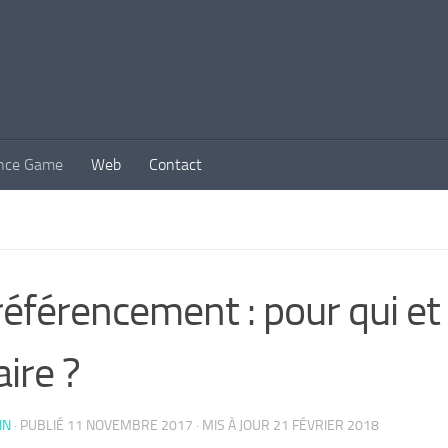
nce Game
Web
Contact
référencement : pour qui e
aire ?
IN
· PUBLIÉ
11 NOVEMBRE 2017
· MIS À JOUR
21 FÉVRIER 2018