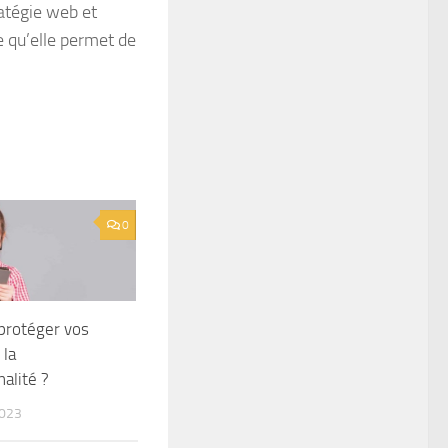
ratégie web et
e qu’elle permet de
0
rotéger vos
 la
alité ?
2023