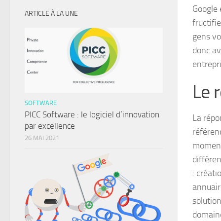
Google 
ARTICLE À LA UNE
fructifi
gens von
donc av
entrepr
Le 
SOFTWARE
PICC Software : le logiciel d’innovation
La répon
par excellence
référen
26 MAI 2021
moment q
différen
: créati
annuair
solutio
domaine