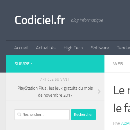
Skip to content
Codiciel.fr
blog informatique
Accueil
Actualités
High Tech
Software
Tenda
SUIVRE :
WEB
ARTICLE SUIVANT
Le 
PlayStation Plus : les jeux gratuits du mois
de novembre 2017
le f
Rechercher :
PAR
ADM