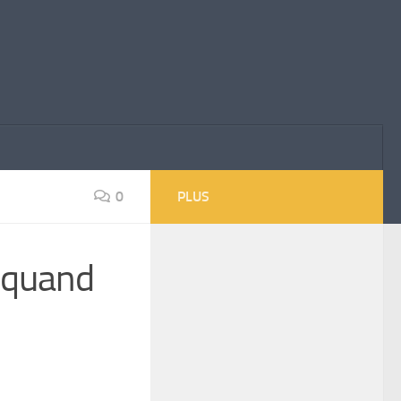
0
PLUS
t quand