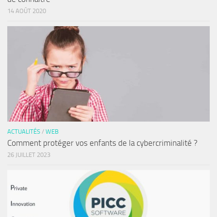
14 AOÛT 2020
ACTUALITÉS
/
WEB
Comment protéger vos enfants de la cybercriminalité ?
26 JUILLET 2023