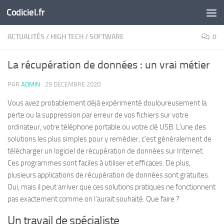
Codiciel.fr
Skip to content
ACTUALITÉS
/
HIGH TECH
/
SOFTWARE
0
La récupération de données : un vrai métier
PAR
ADMIN
·
29 DÉCEMBRE 2020
Vous avez probablement déjà expérimenté douloureusement la
perte ou la suppression par erreur de vos fichiers sur votre
ordinateur, votre téléphone portable ou votre clé USB. L’une des
solutions les plus simples pour y remédier, c’est généralement de
télécharger un logiciel de récupération de données sur Internet.
Ces programmes sont faciles à utiliser et efficaces. De plus,
plusieurs applications de récupération de données sont gratuites.
Oui, mais il peut arriver que ces solutions pratiques ne fonctionnent
pas exactement comme on l’aurait souhaité. Que faire ?
Un travail de spécialiste