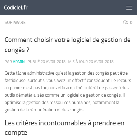
Codiciel.fr
Skip to content
SOFTWARE
0
Comment choisir votre logiciel de gestion de
congés ?
PAR
ADMIN
· PUBLIÉ
20 AVRIL 2018
· MIS À JOUR
20 AVRIL 2018
Cette tâche administrative qu’est la gestion des congés peut être
fastidieuse, surtout si vous avez un effectif conséquent. Le recours
au papier n’est pas toujours efficace, d’où l’intérêt de passer à des
outils dématérialisés comme un logiciel de gestion de congés. Il
optimise la gestion des ressources humaines, notamment la
gestion de la rémunération et des congés.
Les critères incontournables à prendre en
compte